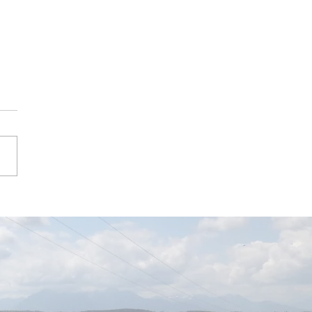
es Sommerfest im
asar-Permoser-
rgarten