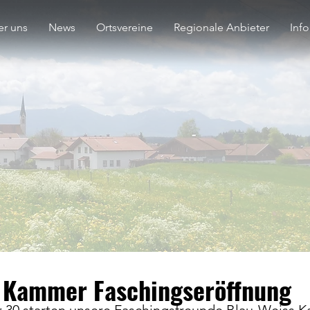
r uns
News
Ortsvereine
Regionale Anbieter
Inf
 Kammer Faschingseröffnung