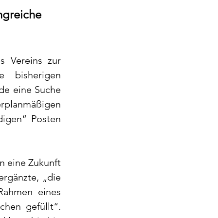
ngreiche 
 Vereins zur 
bisherigen 
de eine Suche 
lanmäßigen 
igen“ Posten 
n eine Zukunft 
rgänzte, „die 
Rahmen eines 
hen gefüllt“. 