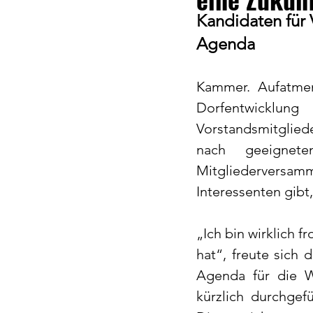
Kandidaten für
Agenda
Kammer. Aufatmen
Dorfentwicklun
Vorstandsmitgliede
nach geeignete
Mitgliederversamm
Interessenten gibt,
„Ich bin wirklich f
hat“, freute sich
Agenda für die W
kürzlich durchgef