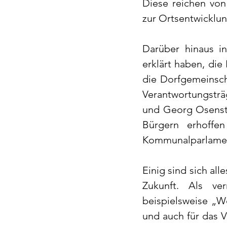
Diese reichen von 
zur Ortsentwicklu
Darüber hinaus i
erklärt haben, die
die Dorfgemeinsch
Verantwortungsträg
und Georg Osenstä
Bürgern erhoffe
Kommunalparlamen
Einig sind sich all
Zukunft. Als ve
beispielsweise „W
und auch für das 