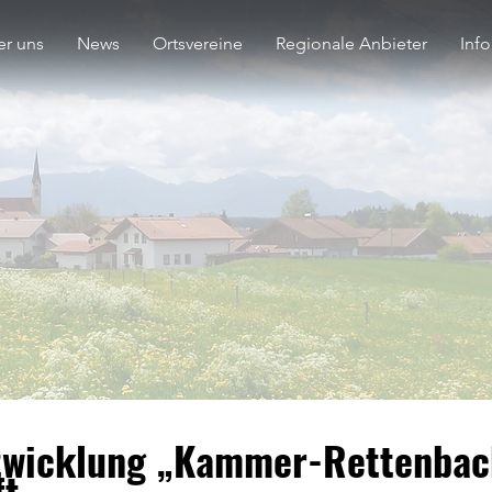
r uns
News
Ortsvereine
Regionale Anbieter
Inf
twicklung „Kammer-Rettenbac
ft