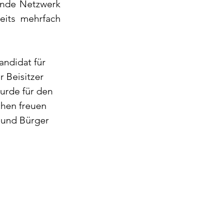
ende Netzwerk 
eits mehrfach 
andidat für 
 Beisitzer 
urde für den 
chen freuen 
n und Bürger 