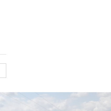
es Sommerfest im
asar-Permoser-
rgarten