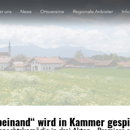
r uns
News
Ortsvereine
Regionale Anbieter
Inf
 beinand“ wird in Kammer gespi