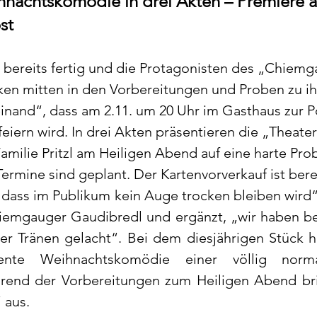
nachtskomödie in drei Akten – Premiere a
st
 bereits fertig und die Protagonisten des „Chiemg
ken mitten in den Vorbereitungen und Proben zu i
einand“, dass am 2.11. um 20 Uhr im Gasthaus zur Po
iern wird. In drei Akten präsentieren die „Theater
milie Pritzl am Heiligen Abend auf eine harte Probe
ermine sind geplant. Der Kartenvorverkauf ist berei
r, dass im Publikum kein Auge trocken bleiben wird“
emgauger Gaudibredl und ergänzt, „wir haben be
r Tränen gelacht“. Bei dem diesjährigen Stück ha
nte Weihnachtskomödie einer völlig normal
end der Vorbereitungen zum Heiligen Abend bric
 aus.