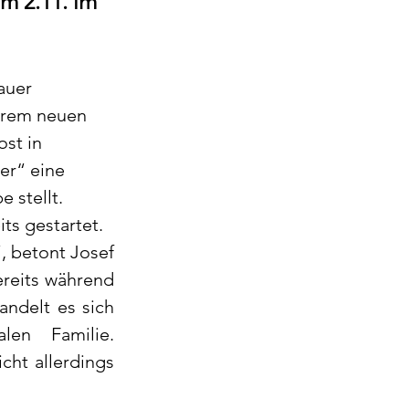
m 2.11. im 
auer 
hrem neuen 
st in 
er“ eine 
 stellt. 
ts gestartet.
, betont Josef 
reits während 
ndelt es sich 
en Familie. 
ht allerdings 