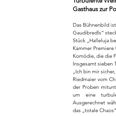
Turbulente Weih
Gasthaus zur Po
Das Bühnenbild ist
Gaudibredls“ stec
Stück „Halleluja b
Kammer Premiere fe
Komödie, die die Fa
Insgesamt sieben T
„Ich bin mir siche
Riedmaier vom Chi
der Proben mitunte
um eine turbule
Ausgerechnet währ
das „totale Chaos“