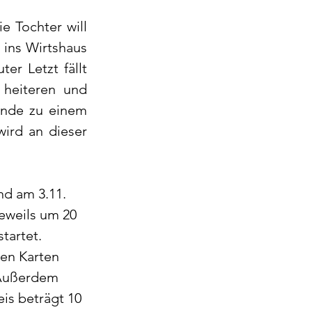
 Tochter will 
 ins Wirtshaus 
r Letzt fällt 
heiteren und 
nde zu einem 
rd an dieser 
nd am 3.11. 
jeweils um 20 
tartet. 
en Karten 
 Außerdem 
is beträgt 10 