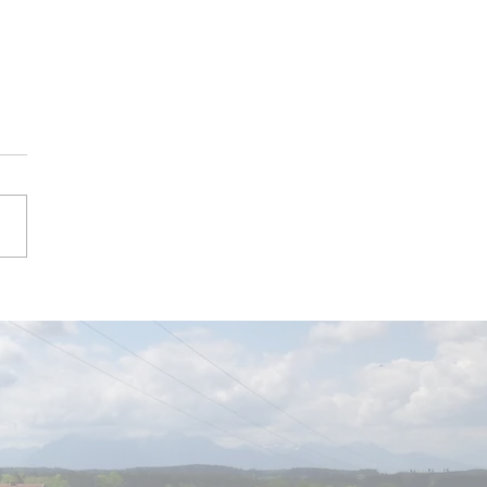
es Sommerfest im
asar-Permoser-
rgarten