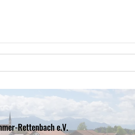
Vorstellung unserer neuen
Bunt
Vorstandschaft
Balth
Kinde
mmer-Rettenbach e.V.