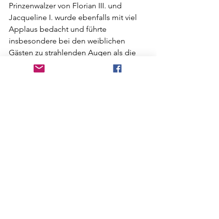
Prinzenwalzer von Florian III. und 
Jacqueline I. wurde ebenfalls mit viel 
Applaus bedacht und führte 
insbesondere bei den weiblichen 
Gästen zu strahlenden Augen als die 
Prinzessin über die Tanzfläche 
schwebte. Den krönenden Abschluss 
des Nachmittags im „rockig“ 
dekorierten Saal des Gasthauses Jobst 
bildete die Schwarzlichtshow „Kammer 
- beinhart“.