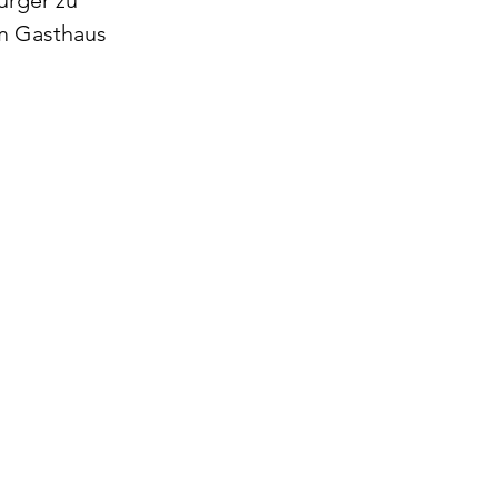
ürger zu 
m Gasthaus