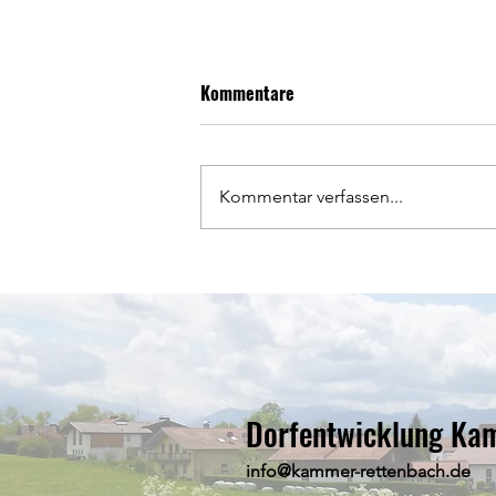
Kommentare
Kommentar verfassen...
Dorfentwicklung Kammer-
Rettenbach wählt neuen
Vorstand
Dorfentwicklung Ka
info@kammer-rettenbach.de