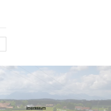
es Sommerfest im
asar-Permoser-
rgarten
Impressum