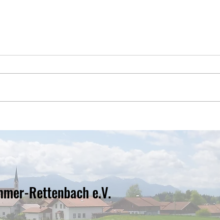
Vorstellung unserer neuen
Bunt
Vorstandschaft
Balth
Kinde
mmer-Rettenbach e.V.